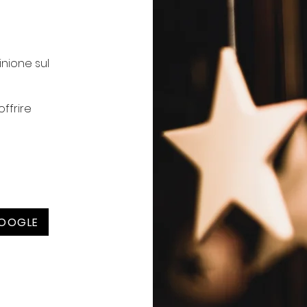
inione sul
ffrire
GOOGLE